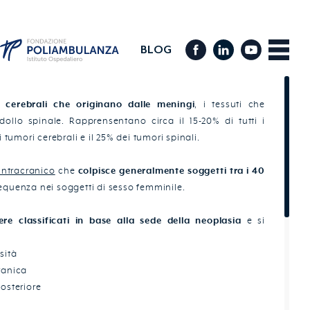
BLOG
 cerebrali che originano dalle meningi
, i tessuti che
idollo spinale. Rapprensentano circa il 15-20% di tutti i
i tumori cerebrali e il 25% dei tumori spinali.
intracranico
che
colpisce generalmente soggetti tra i 40
equenza nei soggetti di sesso femminile.
re classificati in base alla sede della neoplasia
e si
sità
ranica
osteriore