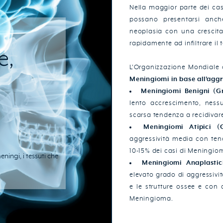
Nella maggior parte dei ca
possano presentarsi anc
neoplasia con una crescita
rapidamente ad infiltrare il 
e,
L'Organizzazione Mondiale 
Meningiomi in base all'aggr
Meningiomi Benigni (G
lento accrescimento, nessu
scarsa tendenza a recidivare
Meningiomi Atipici (
aggressività media con tend
10-15% dei casi di Meningio
ningi, i tessuti che
Meningiomi Anaplastic
elevato grado di aggressivit
e le strutture ossee e con 
Meningioma.