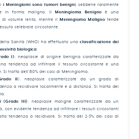
si
i Meningiomi sono tumori benigni
, sebbene raramente
he in forma maligna. Il
Meningioma Benigno
è una
 di volume lenta, mentre il
Meningioma Maligno
tende
tessuto celebrale circostante.
della Sanità (WHO) ha effettuato una
classificazione dei
essività biologica
:
rado I)
: neoplasie di origine benigna caratterizzate da
na tendenza ad infiltrare il tessuto circostante e una
. Si tratta dell'80% dei casi di Meningioma.
Grado II
): neoplasie caratterizzate da un grado di
enza a recidivare localmente e a distanza. Si tratta del
ma.
i (Grado III)
: neoplasie maligne caratterizzate da un
à, con evidente tendenza ad infiltrare i tessuti circostanti
alta tendenza a recidivare. Si tratta del 2-3% dei casi di