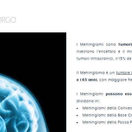
URGO
I Meningiomi sono
tumori
rivestono l'encefalo e il m
tumori intracranici, il 15% de
Il Meningioma è un
tumore 
e i 65 anni
, con maggiore fr
I Meningiomi
possono esse
dividono in:
Meningiomi della Conves
Meningiomi della Base C
Meningiomi della Fossa P