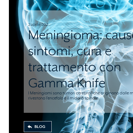
2 aprile 2021
Meningioma: caus
sintomi, cura e
trattamento con
Gamma Knife
I Meningiomi sono tumori cerebrali che originano dalle me
rivestono l'encefalo e il midollo spinale.
BLOG