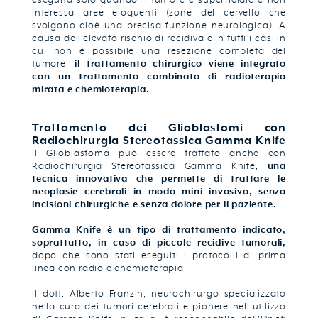
eseguita solo quando il tumore è superficiale e non
interessa aree eloquenti (zone del cervello che
svolgono cioè una precisa funzione neurologica). A
causa dell’elevato rischio di recidiva e in tutti i casi in
cui non è possibile una resezione completa del
tumore,
il trattamento chirurgico viene integrato
con un trattamento combinato di radioterapia
mirata e chemioterapia.
Trattamento dei Glioblastomi con
Radiochirurgia Stereotassica Gamma Knife
Il Glioblastoma può essere trattato anche con
Radiochirurgia Stereotassica Gamma Knife
,
una
tecnica innovativa che permette di trattare le
neoplasie cerebrali in modo mini invasivo, senza
incisioni chirurgiche e senza dolore per il paziente.
Gamma Knife è un tipo di trattamento indicato,
soprattutto, in caso di piccole recidive tumorali,
dopo che sono stati eseguiti i protocolli di prima
linea con radio e chemioterapia.
Il dott. Alberto Franzin, neurochirurgo specializzato
nella cura dei tumori cerebrali e pionere nell'utilizzo