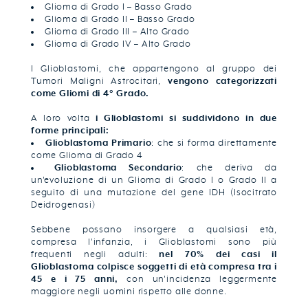
Glioma di Grado I – Basso Grado
Glioma di Grado II – Basso Grado
Glioma di Grado III – Alto Grado
Glioma di Grado IV – Alto Grado
I Glioblastomi, che appartengono al gruppo dei
Tumori Maligni Astrocitari,
vengono categorizzati
come Gliomi di 4° Grado.
A loro volta
i Glioblastomi si suddividono in due
forme principali:
Glioblastoma Primario
: che si forma direttamente
come Glioma di Grado 4
Glioblastoma Secondario
: che deriva da
un'evoluzione di un Glioma di Grado I o Grado II a
seguito di una mutazione del gene IDH (Isocitrato
Deidrogenasi)
Sebbene possano insorgere a qualsiasi età,
compresa l'infanzia, i Glioblastomi sono più
frequenti negli adulti:
nel 70% dei casi il
Glioblastoma colpisce soggetti di età compresa tra i
45 e i 75 anni,
con un'incidenza leggermente
maggiore negli uomini rispetto alle donne.