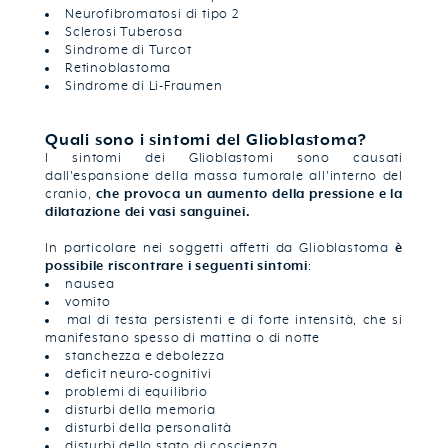
Neurofibromatosi di tipo 2
Sclerosi Tuberosa
Sindrome di Turcot
Retinoblastoma
Sindrome di Li-Fraumen
Quali sono i sintomi del Glioblastoma?
I sintomi dei Glioblastomi sono causati
dall'espansione della massa tumorale all'interno del
cranio,
che provoca un aumento della pressione e la
dilatazione dei vasi sanguinei.
In particolare nei soggetti affetti da Glioblastoma
è
possibile riscontrare i seguenti sintomi
:
nausea
vomito
mal di testa persistenti e di forte intensità, che si
manifestano spesso di mattina o di notte
stanchezza e debolezza
deficit neuro-cognitivi
problemi di equilibrio
disturbi della memoria
disturbi della personalità
disturbi dello stato di coscienza