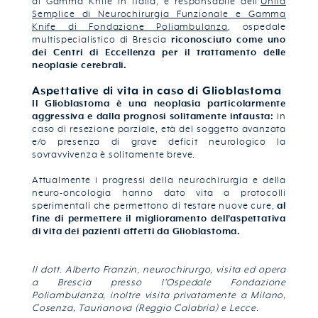
di Gamma Knife in Italia, è responsabile dell’
Unità
Semplice di Neurochirurgia Funzionale e Gamma
Knife di Fondazione Poliambulanza
, ospedale
multispecialistico di Brescia
riconosciuto come uno
dei Centri di Eccellenza per il trattamento delle
neoplasie cerebrali.
Aspettative di vita in caso di Glioblastoma
Il Glioblastoma è una neoplasia particolarmente
aggressiva e dalla prognosi solitamente infausta:
in
caso di resezione parziale, età del soggetto avanzata
e/o presenza di grave deficit neurologico la
sovravvivenza è solitamente breve.
Attualmente i progressi della neurochirurgia e della
neuro-oncologia hanno dato vita a protocolli
sperimentali che permettono di testare nuove cure,
al
fine di permettere il miglioramento dell’aspettativa
di vita dei pazienti affetti da Glioblastoma.
Il dott. Alberto Franzin, neurochirurgo, visita ed opera
a Brescia presso l’Ospedale Fondazione
Poliambulanza, inoltre visita privatamente a Milano,
Cosenza, Taurianova (Reggio Calabria) e Lecce.