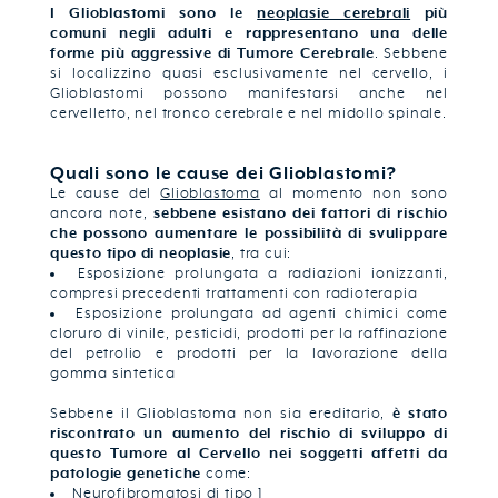
I Glioblastomi sono le
neoplasie cerebrali
più
comuni negli adulti e rappresentano una delle
forme più aggressive di Tumore Cerebrale
. Sebbene
si localizzino quasi esclusivamente nel cervello, i
Glioblastomi possono manifestarsi anche nel
cervelletto, nel tronco cerebrale e nel midollo spinale.
Quali sono le cause dei Glioblastomi?
Le cause del
Glioblastoma
al momento non sono
ancora note,
sebbene esistano dei fattori di rischio
che possono aumentare le possibilità di svulippare
questo tipo di neoplasie
, tra cui:
Esposizione prolungata a radiazioni ionizzanti,
compresi precedenti trattamenti con radioterapia
Esposizione prolungata ad agenti chimici come
cloruro di vinile, pesticidi, prodotti per la raffinazione
del petrolio e prodotti per la lavorazione della
gomma sintetica
Sebbene il Glioblastoma non sia ereditario,
è stato
riscontrato un aumento del rischio di sviluppo di
questo Tumore al Cervello nei soggetti affetti da
patologie genetiche
come:
Neurofibromatosi di tipo 1