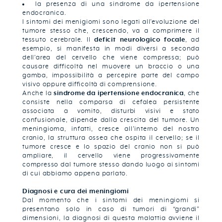
la presenza di una sindrome da ipertensione
endocranica.
I sintomi dei menigiomi sono legati all’evoluzione del
tumore stesso che, crescendo, va a comprimere il
tessuto cerebrale. Il
deficit neurologico focale
, ad
esempio, si manifesta in modi diversi a seconda
dell’area del cervello che viene compressa; può
causare difficoltà nel muovere un braccio o una
gamba, impossibilità a percepire parte del campo
visivo oppure difficoltà di comprensione.
Anche la
sindrome da ipertensione endocranica
, che
consiste nella comparsa di cefalea persistente
associata a vomito, disturbi visivi e stato
confusionale, dipende dalla crescita del tumore. Un
meningioma, infatti, cresce all’interno del nostro
cranio, la struttura ossea che ospita il cervello; se il
tumore cresce e lo spazio del cranio non si può
ampliare, il cervello viene progressivamente
compresso dal tumore stesso dando luogo ai sintomi
di cui abbiamo appena parlato.
Diagnosi e cura dei meningiomi
Dal momento che i sintomi dei meningiomi si
presentano solo in caso di tumori di “grandi”
dimensioni, la diagnosi di questa malattia avviene il