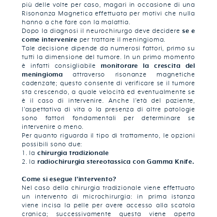
più delle volte per caso, magari in occasione di una
Risonanza Magnetica effettuata per motivi che nulla
hanno a che fare con la malattia.
Dopo la diagnosi il neurochirurgo deve decidere
se e
come intervenire
per trattare il meningioma.
Tale decisione dipende da numerosi fattori, primo su
tutti la dimensione del tumore. In un primo momento
è infatti consigliabile
monitorare la crescita del
meningioma
attraverso risonanze magnetiche
cadenzate; questo consente di verificare se il tumore
sta crescendo, a quale velocità ed eventualmente se
è il caso di intervenire. Anche l’età del paziente,
l’aspettativa di vita o la presenza di altre patologie
sono fattori fondamentali per determinare se
intervenire o meno.
Per quanto riguarda il tipo di trattamento, le opzioni
possibili sono due:
la
chirurgia tradizionale
la
radiochirurgia stereotassica con Gamma Knife.
Come si esegue l’intervento?
Nel caso della chirurgia tradizionale viene effettuato
un intervento di microchirurgia: in prima istanza
viene incisa la pelle per avere accesso alla scatola
cranica; successivamente questa viene aperta