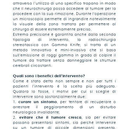
attraverso l’utilizzo di uno specifico trapano in modo
che il neurochirurgo possa accedere al tumore per la
procedere con la sua rimozione. Durante l’operazione
un microscopio permette di ingrandire notevolmente
la visuale della zona trattata per permettere al
chirurgo di essere estremamente preciso.
Estrema precisione è garantita anche dalla seconda
tipologia di intervento, la radiochirurgia
stereotassica con Gamma Knife; si tratta di un
metodo innovativo e mini-invasivo che si basa
sull'emissione di raggi gamma in grado di colpire il
tumore da trattare senza danneggiare le strutture
cerebrali circostanti.
Quali sono i benefici dell’intervento?
Come è stato detto non sempre e non per tutti i
pazienti l’intervento è la scelta più adeguata.
Qualora lo fosse, i motivi per cui si sceglie di
intervenire sono sostanzialmente due:
curare un sintomo
, per tentare di recuperare o
arrestare il peggioramento di un disturbo
neurologico invalidante;
evitare che il tumore cresca
, sia per evitare
possano presentarsi sintomi, sia perché intervenire
su un tumore di piccole dimensioni presenta,