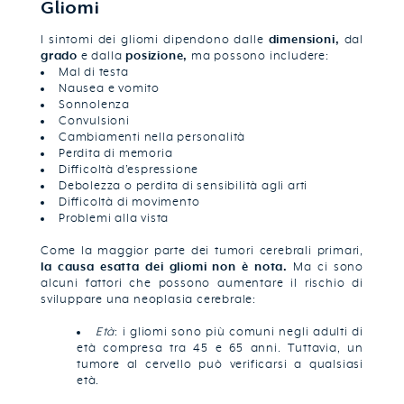
Gliomi
I sintomi dei gliomi dipendono dalle
dimensioni,
dal
grado
e dalla
posizione,
ma possono includere:
Mal di testa
Nausea e vomito
Sonnolenza
Convulsioni
Cambiamenti nella personalità
Perdita di memoria
Difficoltà d’espressione
Debolezza o perdita di sensibilità agli arti
Difficoltà di movimento
Problemi alla vista
Come la maggior parte dei tumori cerebrali primari,
la causa esatta dei gliomi non è nota.
Ma ci sono
alcuni fattori che possono aumentare il rischio di
sviluppare una neoplasia cerebrale:
Età
: i gliomi sono più comuni negli adulti di
età compresa tra 45 e 65 anni. Tuttavia, un
tumore al cervello può verificarsi a qualsiasi
età.