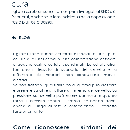
cura
I gliomi cerebrali sono i tumori primitivi legati al SNC più
frequenti, anche se la loro incidenza nella popolazione
resta piuttosto bassa.
BLOG
I gliomi sono tumori cerebrali associati ai tre tipi di
cellule gliali nel cervello, che comprendono astrociti,
oligodendrociti e cellule ependimali. Le cellule gliali
formano il tessuto di supporto del cervello e, a
differenza dei neuroni, non conducono impulsi
elettrici.
Se non trattato, qualsiasi tipo di glioma può crescere
e premere su altre strutture all'interno del cervello. La
pressione sul cervello può essere dannosa in quanto
forza il cervello contro il cranio, causando danni
anche di lunga durata e ostacolando il corretto
funzionamento.
Come riconoscere i sintomi dei