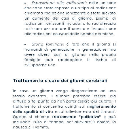
Esposizione alle radiazioni:
nelle persone
che sono state esposte a un tipo di radiazione
chiamata radiazione ionizzante è stato rilevato
un aumento dei casi di glioma. Esempi di
radiazioni ionizzanti includono la radioterapia
utilizzata per trattare il cancro e l'esposizione
alle radiazioni causata dalle bombe atomiche.
Storia familiare:
è raro che il glioma si
tramandi di generazione in generazione, ma
avere diversi casi di glioma nella propria
famiglia può raddoppiare il rischio di
svilupparne uno.
Trattamento e cura dei gliomi cerebrali
In caso un glioma venga diagnosticato ad uno
stadio avanzato, il tumore potrebbe essersi già
diffuso a tal punto da non poter essere più curato. Il
trattamento si concentra quindi sul
miglioramento
della qualità di vita
e sull’alleviamento dei sintomi.
Questo si chiama
trattamento "palliativo"
e può
includere l'uso di farmaci per alleviare il dolore, la
nausea e il vomito.