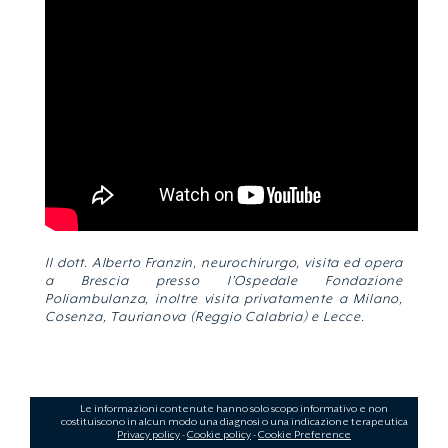
Il dott. Alberto Franzin, neurochirurgo, visita ed opera
a Brescia presso l’Ospedale Fondazione
Poliambulanza, inoltre visita privatamente a Milano,
Cosenza, Taurianova (Reggio Calabria) e Lecce.
Le informazioni contenute hanno solo scopo informativo e non
costituiscono in alcun modo una diagnosi o una indicazione terapeutica
Privacy policy
-
Cookie policy
-
Cookie Preference