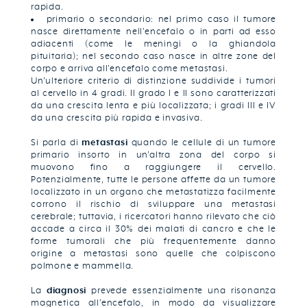
rapida.
primario o secondario: nel primo caso il tumore
nasce direttamente nell’encefalo o in parti ad esso
adiacenti (come le meningi o la ghiandola
pituitaria); nel secondo caso nasce in altre zone del
corpo e arriva all’encefalo come metastasi.
Un’ulteriore criterio di distinzione suddivide i tumori
al cervello in 4 gradi. Il grado I e II sono caratterizzati
da una crescita lenta e più localizzata; i gradi III e IV
da una crescita più rapida e invasiva.
Si parla di
metastasi
quando le cellule di un tumore
primario insorto in un’altra zona del corpo si
muovono fino a raggiungere il cervello.
Potenzialmente, tutte le persone affette da un tumore
localizzato in un organo che metastatizza facilmente
corrono il rischio di sviluppare una metastasi
cerebrale; tuttavia, i ricercatori hanno rilevato che ciò
accade a circa il 30% dei malati di cancro e che le
forme tumorali che più frequentemente danno
origine a metastasi sono quelle che colpiscono
polmone e mammella.
La
diagnosi
prevede essenzialmente una risonanza
magnetica all’encefalo, in modo da visualizzare